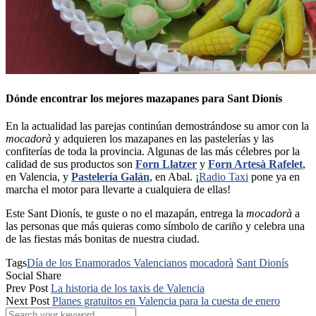
Dónde encontrar los mejores mazapanes para Sant Dionís
En la actualidad las parejas continúan demostrándose su amor con la
mocadorà
y adquieren los mazapanes en las pastelerías y las
confiterías de toda la provincia. Algunas de las más célebres por la
calidad de sus productos son
Forn Llatzer
y
Forn Artesà Rafelet
,
en Valencia, y
Pastelería Galán
, en Abal. ¡
Radio Taxi
pone ya en
marcha el motor para llevarte a cualquiera de ellas!
Este Sant Dionís, te guste o no el mazapán, entrega la
mocadorà
a
las personas que más quieras como símbolo de cariño y celebra una
de las fiestas más bonitas de nuestra ciudad.
Tags
Día de los Enamorados Valencianos
mocadorà
Sant Dionís
Social Share
Prev Post
La historia de los taxis de Valencia
Next Post
Planes gratuitos en Valencia para la cuesta de enero