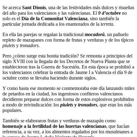
Se acerca
Sant Dionís
, una de las festividades más dulces y risueñas
del año para los valencianos y las valencianas. El
9 d’octubre
no
solo es el
Día de la Comunitat Valenciana
, sino también la
particular jornada dedicada a los enamorados de la
terreta
.
En ella las parejas se regalan la tradicional
mocadorà
, un pañuelo
repleto de mazapanes con forma de frutas y verduras y de los típicos
piulets
y
tronadors
.
Pero ¿cómo surge esta bonita tradición? Se remonta a principios del
siglo XVIII con la llegada de los Decretos de Nueva Planta que se
establecieron tras la Guerra de Sucesión. En esta época se prohibió a
los valencianos celebrar la entrada de Jaume I a Valencia el día 9 de
octubre como se llevaba haciendo durante siglos.
Y como hasta ese momento se conmemoraba este día lanzando miles
de petardos en la ciudad, los ingeniosos confiteros valencianos
decidieron preparar dulces con forma de estos explosivos prohibidos
a modo de reivindicación: los
piulets
y
tronadors
, que eran los más
populares.
También se elaboraron frutas y verduras de mazapán como
homenaje a la fertilidad de las huertas valencianas
, que hacían
referencia, a su vez, a los alimentos regalados por los musulmanes a