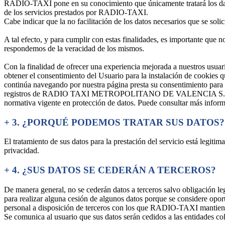
RADIO-TAXI pone en su conocimiento que únicamente tratará los datos 
de los servicios prestados por RADIO-TAXI.
Cabe indicar que la no facilitación de los datos necesarios que se sol
A tal efecto, y para cumplir con estas finalidades, es importante que 
respondemos de la veracidad de los mismos.
Con la finalidad de ofrecer una experiencia mejorada a nuestr
obtener el consentimiento del Usuario para la instalación de cookies 
continúa navegando por nuestra página presta su consentimiento para la
registros de RADIO TAXI METROPOLITANO DE VALENCIA S.L.U., junto 
normativa vigente en protección de datos. Puede consultar más inform
+
3. ¿PORQUÉ PODEMOS TRATAR SUS DATOS?
El tratamiento de sus datos para la prestación del servicio está legiti
privacidad.
+
4. ¿SUS DATOS SE CEDERÁN A TERCEROS?
De manera general, no se cederán datos a terceros salvo obligación le
para realizar alguna cesión de algunos datos porque se considere o
personal a disposición de terceros con los que RADIO-TAXI mantiene un
Se comunica al usuario que sus datos serán cedidos a las entidades col