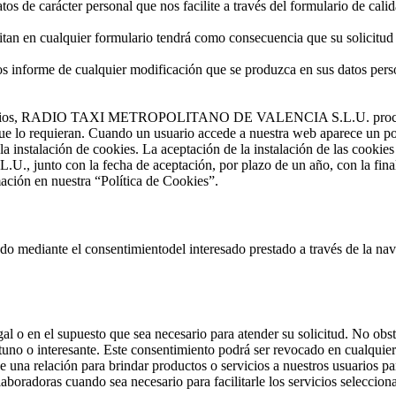
de carácter personal que nos facilite a través del formulario de calida
icitan en cualquier formulario tendrá como consecuencia que su solicitud
nos informe de cualquier modificación que se produzca en sus datos pers
os usuarios, RADIO TAXI METROPOLITANO DE VALENCIA S.L.U. procur
que lo requieran. Cuando un usuario accede a nuestra web aparece un pop
 instalación de cookies. La aceptación de la instalación de las cookies
con la fecha de aceptación, por plazo de un año, con la finalidad 
ación en nuestra “Política de Cookies”.
mado mediante el consentimientodel interesado prestado a través de la nav
gal o en el supuesto que sea necesario para atender su solicitud. No o
portuno o interesante. Este consentimiento podrá ser revocado en cua
a relación para brindar productos o servicios a nuestros usuarios para 
aboradoras cuando sea necesario para facilitarle los servicios seleccion