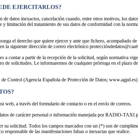
UEDE EJERCITARLOS?
de datos inexactos, cancelación cuando, entre otros motivos, los datos
ble y limitación del tratamiento de sus datos de conformidad con la norm
exponga el derecho que quiere ejercer y ante que fichero, acompañado de
en la siguiente dirección de correo electrónico proteccióndedatos@caat
a contar a partir de la recepción de la solicitud, según normativa vig
o de solicitudes. Le informaremos de cualquier prórroga en el plazo de 
ad de Control (Agencia Española de Protección de Datos; www.agpd.es)
TOS?
tra web, a través del formulario de contacto o en el envío de correos.
atos de carácter personal o información manejada por RADIO-TAXI pue
er su solicitud. Todos los campos marcados con un (*) son de cumpliment
responsable de las manifestaciones falsas o inexactas que realice.