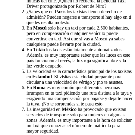
míticas del cine. ¿Quién no recuerda la película Taxi
Driver protagonizada por Robert de Niro?
¿Sabes que en
París
los taxistas tienen derecho de
admisión? Pueden negarse a transporte si hay algo en ti
que les resulta molesto.
En
Moscú
solo hay un taxi por cada 2.500 habitantes,
pero en compensación cualquier vehículo puede
convertirse en taxi. Así que si vas a Moscú ya sabes
cualquiera puede llevarte por la ciudad.
En
Tokio
los taxis están totalmente automatizados.
Además, es muy importante saber que las luces en este
país funcionan al revés; la luz roja significa libre y la
luz verde ocupado.
La velocidad es la característica principal de los taxistas
en
Estambul
. Si visitas esta ciudad prepárate para
circular a una velocidad de vértigo y ¡no te asustes.
En
Roma
es muy común que diferentes personas
irrumpan en tu taxi pidiendo una ruta distinta a la tuya y
exigiendo una compensación por bajarse y dejarte hacer
la tuya. ¡No te sorprendas si te pasa esto.
La inseguridad en
México
ha provocado que existan
servicios de transporte solo para mujeres en algunas
zonas. Además, es muy importante a la hora de solicitar
un taxi que conozcas el número de matrícula para
mayor seguridad.