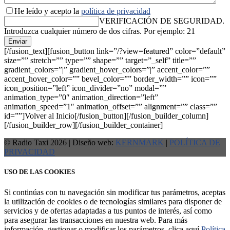
He leído y acepto la
política de privacidad
VERIFICACIÓN DE SEGURIDAD.
Introduzca cualquier número de dos cifras. Por ejemplo: 21
Enviar
[/fusion_text][fusion_button link=”/?view=featured” color=”default”
size=”” stretch=”” type=”” shape=”” target=”_self” title=””
gradient_colors=”|” gradient_hover_colors=”|” accent_color=””
accent_hover_color=”” bevel_color=”” border_width=”” icon=””
icon_position=”left” icon_divider=”no” modal=””
animation_type=”0″ animation_direction=”left”
animation_speed=”1″ animation_offset=”” alignment=”” class=””
id=””]Volver al Inicio[/fusion_button][/fusion_builder_column]
[/fusion_builder_row][/fusion_builder_container]
© Radio Taxi 2026 | Diseño web:
KERNMARK
|
POLÍTICA DE
PRIVACIDAD
USO DE LAS COOKIES
Si continúas con tu navegación sin modificar tus parámetros, aceptas
la utilización de cookies o de tecnologías similares para disponer de
servicios y de ofertas adaptadas a tus puntos de interés, así como
para asegurar las transacciones en nuestra web. Para más
información, gestionar o modificar los parámetros, clica aquí
Política