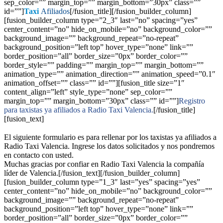
sep_color=”” margin_top=”” margin_bottom=”30px” class=””
id=””]
Taxi
Afiliados
[/fusion_title][/fusion_builder_column]
[fusion_builder_column type=”2_3″ last=”no” spacing=”yes”
center_content=”no” hide_on_mobile=”no” background_color=””
background_image=”” background_repeat=”no-repeat”
background_position=”left top” hover_type=”none” link=””
border_position=”all” border_size=”0px” border_color=””
border_style=”” padding=”” margin_top=”” margin_bottom=””
animation_type=”” animation_direction=”” animation_speed=”0.1″
animation_offset=”” class=”” id=””][fusion_title size=”1″
content_align=”left” style_type=”none” sep_color=””
margin_top=”” margin_bottom=”30px” class=”” id=””]
Registro
para taxistas ya afiliados a Radio Taxi Valencia.
[/fusion_title]
[fusion_text]
El siguiente formulario es para rellenar por los taxistas ya afiliados a
Radio Taxi Valencia. Ingrese los datos solicitados y nos pondremos
en contacto con usted.
Muchas gracias por confiar en Radio Taxi Valencia la compañía
líder de Valencia.[/fusion_text][/fusion_builder_column]
[fusion_builder_column type=”1_3″ last=”yes” spacing=”yes”
center_content=”no” hide_on_mobile=”no” background_color=””
background_image=”” background_repeat=”no-repeat”
background_position=”left top” hover_type=”none” link=””
border_position=”all” border_size=”0px” border_color=””