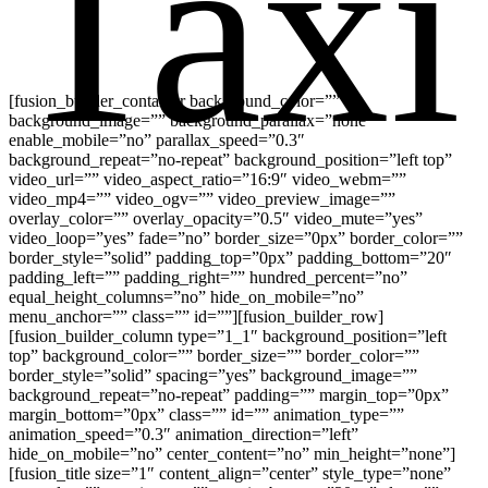
Taxi
[fusion_builder_container background_color=””
background_image=”” background_parallax=”none”
enable_mobile=”no” parallax_speed=”0.3″
background_repeat=”no-repeat” background_position=”left top”
video_url=”” video_aspect_ratio=”16:9″ video_webm=””
video_mp4=”” video_ogv=”” video_preview_image=””
overlay_color=”” overlay_opacity=”0.5″ video_mute=”yes”
video_loop=”yes” fade=”no” border_size=”0px” border_color=””
border_style=”solid” padding_top=”0px” padding_bottom=”20″
padding_left=”” padding_right=”” hundred_percent=”no”
equal_height_columns=”no” hide_on_mobile=”no”
menu_anchor=”” class=”” id=””][fusion_builder_row]
[fusion_builder_column type=”1_1″ background_position=”left
top” background_color=”” border_size=”” border_color=””
border_style=”solid” spacing=”yes” background_image=””
background_repeat=”no-repeat” padding=”” margin_top=”0px”
margin_bottom=”0px” class=”” id=”” animation_type=””
animation_speed=”0.3″ animation_direction=”left”
hide_on_mobile=”no” center_content=”no” min_height=”none”]
[fusion_title size=”1″ content_align=”center” style_type=”none”