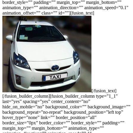
border_style=”” padding=”” margin_top=”” margin_bottom=””
animation_type=”” animation_direction=”” animation_speed=”0.1″
animation_offset=”” class=”” id=””][fusion_text]
[/fusion_text]
[/fusion_builder_column][fusion_builder_column type=”1_1″
last=”yes” spacing=”yes” center_content=”no”
hide_on_mobile=”no” background_color=”” background_image=””
background_repeat=”no-repeat” background_position=”left top”
hover_type=”none” link=”” border_position=”all”
border_size=”0px” border_color=”” border_style=”” padding=””
margin_top=”” margin_bottom=”” animation_type=””